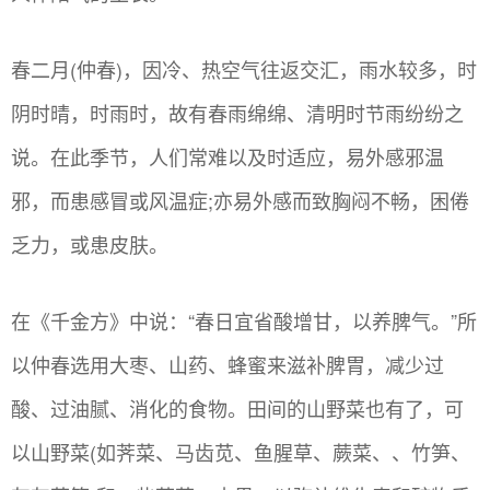
春二月(仲春)，因冷、热空气往返交汇，雨水较多，时
阴时晴，时雨时，故有春雨绵绵、清明时节雨纷纷之
说。在此季节，人们常难以及时适应，易外感邪温
邪，而患感冒或风温症;亦易外感而致胸闷不畅，困倦
乏力，或患皮肤。
在《千金方》中说：“春日宜省酸增甘，以养脾气。”所
以仲春选用大枣、山药、蜂蜜来滋补脾胃，减少过
酸、过油腻、消化的食物。田间的山野菜也有了，可
以山野菜(如荠菜、马齿苋、鱼腥草、蕨菜、、竹笋、